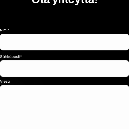
Nimi*
Sähköposti*
Viesti