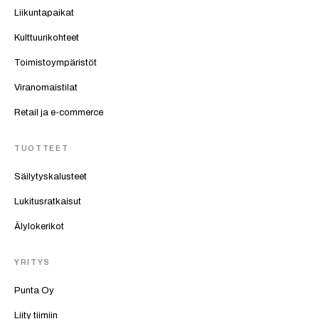
Liikuntapaikat
Kulttuurikohteet
Toimistoympäristöt
Viranomaistilat
Retail ja e-commerce
TUOTTEET
Säilytyskalusteet
Lukitusratkaisut
Älylokerikot
YRITYS
Punta Oy
Liity tiimiin