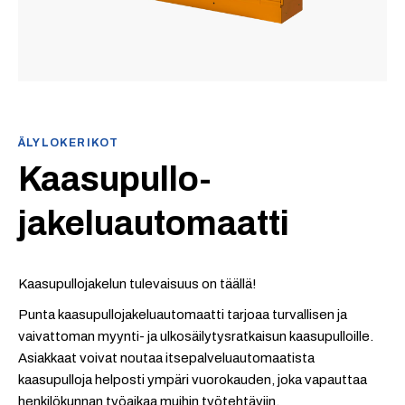
ÄLYLOKERIKOT
Kaasupullo­
jakeluautomaatti
Kaasupullojakelun tulevaisuus on täällä!
Punta kaasupullo­jakeluautomaatti tarjoaa turvallisen ja
vaivattoman myynti- ja ulkosäilytysratkaisun kaasupulloille.
Asiakkaat voivat noutaa itsepalvelu­automaatista
kaasupulloja helposti ympäri vuorokauden, joka vapauttaa
henkilökunnan työaikaa muihin työtehtäviin.