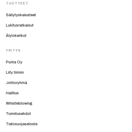
TUOTTEET
Säilytyskalusteet
Lukitusratkaisut
Älylokerikot
YRITYS
Punta Oy
Liity tiimiin
Johtoryhmä
Hallitus
Whistleblowing
Toimitusehdot
Tietosuojaseloste