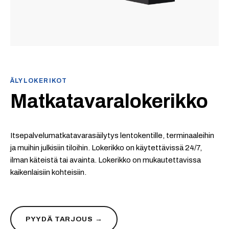
ÄLYLOKERIKOT
Matkatavara­lokerikko
Itsepalvelu­matkatavarasäilytys lentokentille, terminaaleihin
ja muihin julkisiin tiloihin. Lokerikko on käytettävissä 24/7,
ilman käteistä tai avainta. Lokerikko on mukautettavissa
kaikenlaisiin kohteisiin.
PYYDÄ TARJOUS →