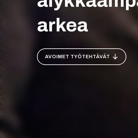
älykkäämp
arkea
AVOIMET TYÖTEHTÄVÄT