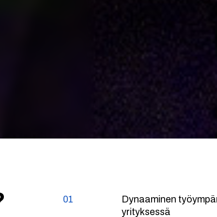
?
01
Dynaaminen työympäri
yrityksessä