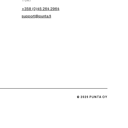
TUKI
+358 (0)45 264 2964
support@punta.fi
© 2026 PUNTA OY