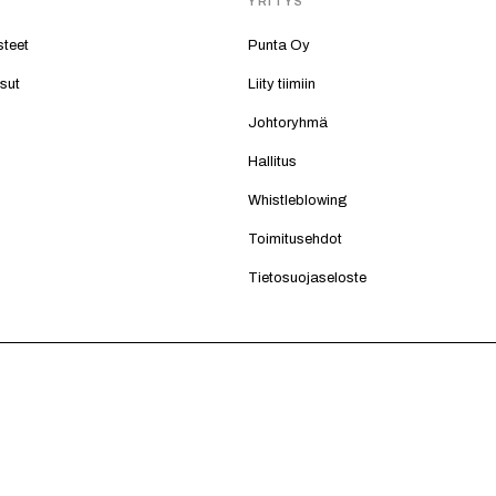
T
YRITYS
steet
Punta Oy
isut
Liity tiimiin
Johtoryhmä
Hallitus
Whistleblowing
Toimitusehdot
Tietosuojaseloste