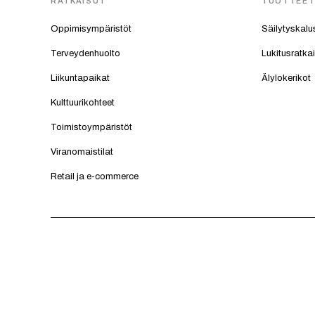
RATKAISUT
TUOTTEE
Oppimisympäristöt
Säilytyskalu
Terveydenhuolto
Lukitusratka
Liikuntapaikat
Älylokerikot
Kulttuurikohteet
Toimistoympäristöt
Viranomaistilat
Retail ja e-commerce