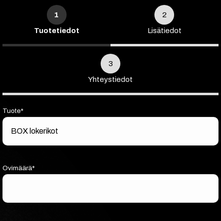
1
2
Tuote­tiedot
Lisä­tiedot
3
Yhteys­tiedot
Tuote*
Ovimäärä*