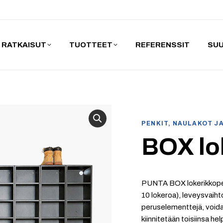
RATKAISUT
TUOTTEET
REFERENSSIT
SUU
PENKIT, NAULAKOT J
BOX lo
PUNTA BOX lokerikkoper
10 lokeroa), leveysvaihto
peruselementtejä, voida
kiinnitetään toisiinsa he