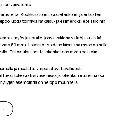
 on vaivatonta.
ävarusteita. Koukkulistojen, vaatetankojen ja erilaisten
lppo luoda toimivia ratkaisu- ja esimerkiksi eteistiloihin
entaa myös jalustalle, jossa vakiona säätöjalat (lisää
vara 50 mm). Lokerikot voidaan kiinnittää myös seinälle
avulla. Erikoistilauksesta lokerikot saa myös sokkelin
aamalla ja maalattu ympäristöystävällisesti
settuvat tukevasti sivuseinissä ja lokerikon etureunassa
 ja hyllyjen asemointia on helppo muunnella.
 →