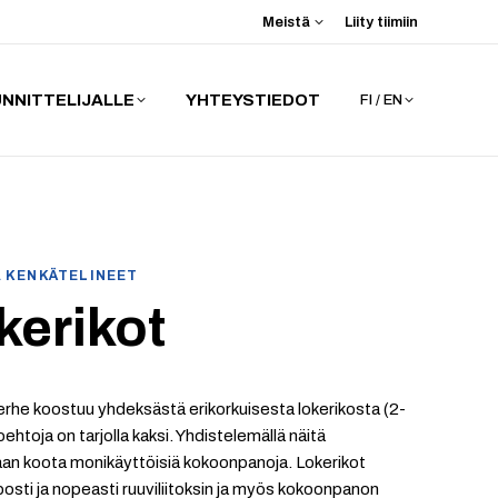
Meistä
Liity tiimiin
NNITTELIJALLE
YHTEYSTIEDOT
FI / EN
A KENKÄTELINEET
kerikot
he koostuu yhdeksästä erikorkuisesta lokerikosta (2-
ehtoja on tarjolla kaksi. Yhdistelemällä näitä
an koota monikäyttöisiä kokoonpanoja. Lokerikot
lposti ja nopeasti ruuviliitoksin ja myös kokoonpanon