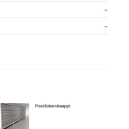
→
0 mm
→
355 – 1700 mm (riippuen lokeroiden määrästä)
öjalat (säätövara 50 mm), lisää korkeutta 200 mm
säätöjalalla varustettuna (säätö 200-210 mm) Kaapit
valmistetaan kylmävalssatusta 0,75 mm:n
aessa saatavana myös sinkittynä.
Postilokerokaappi