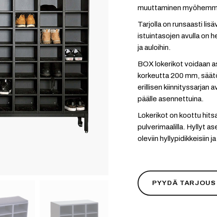
muuttaminen myöhemmin
Tarjolla on runsaasti lis
istuintasojen avulla on he
ja auloihin.
BOX lokerikot voidaan as
korkeutta 200 mm, säätö
erillisen kiinnityssarjan 
päälle asennettuina.
Lokerikot on koottu hits
pulverimaalilla. Hyllyt a
oleviin hyllypidikkeisiin
PYYDÄ TARJOUS