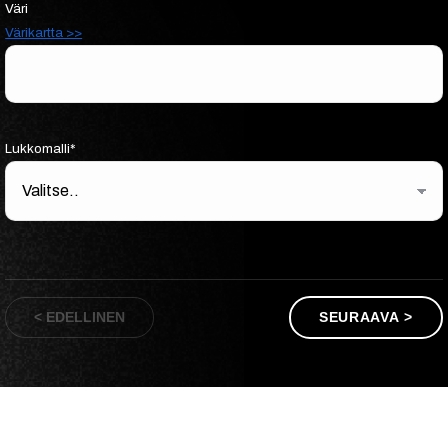
Väri
Värikartta >>
Lukkomalli*
< EDELLINEN
SEURAAVA >