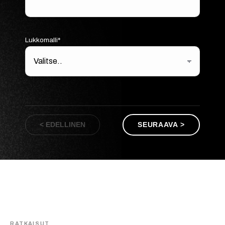
Lukkomalli*
< EDELLINEN
SEURAAVA >
RATKAISUT