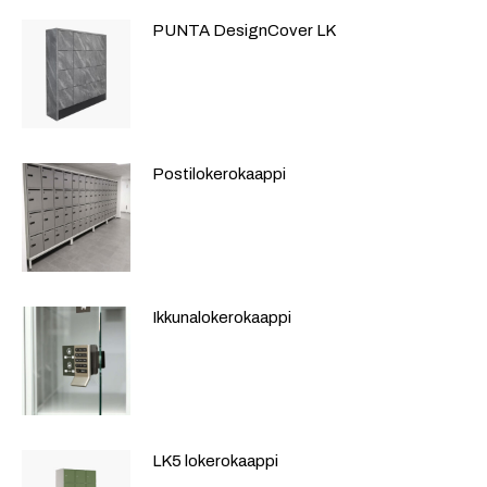
PUNTA DesignCover LK
Postilokerokaappi
Ikkunalokerokaappi
LK5 lokerokaappi