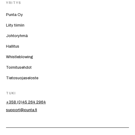
YRITYS
Punta Oy
Liity tiimiin
Johtoryhmä
Hallitus
Whistleblowing
Toimitusehdot
Tietosuojaseloste
TUKI
+358 (0)45 264 2964
support@punta.fi