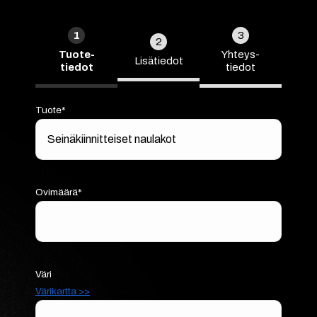
1
3
2
Tuote­
Yhteys­
Lisä­tiedot
tiedot
tiedot
Tuote*
Ovimäärä*
Väri
Värikartta >>