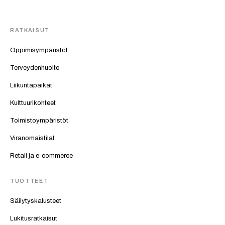
RATKAISUT
Oppimisympäristöt
Terveydenhuolto
Liikuntapaikat
Kulttuurikohteet
Toimistoympäristöt
Viranomaistilat
Retail ja e-commerce
TUOTTEET
Säilytyskalusteet
Lukitusratkaisut