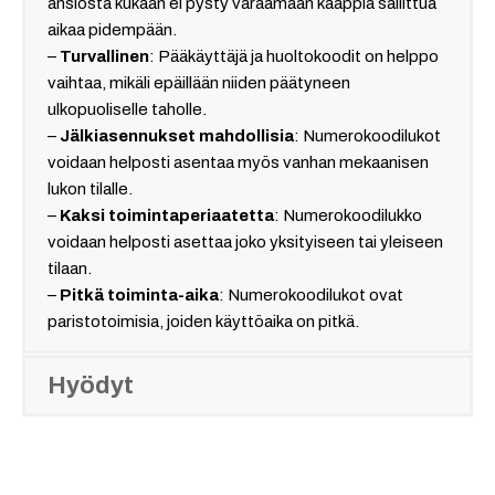
ansiosta kukaan ei pysty varaamaan kaappia sallittua
aikaa pidempään.
–
Turvallinen
: Pääkäyttäjä ja huoltokoodit on helppo
vaihtaa, mikäli epäillään niiden päätyneen
ulkopuoliselle taholle.
–
Jälkiasennukset mahdollisia
: Numerokoodilukot
voidaan helposti asentaa myös vanhan mekaanisen
lukon tilalle.
–
Kaksi toimintaperiaatetta
: Numerokoodilukko
voidaan helposti asettaa joko yksityiseen tai yleiseen
tilaan.
–
Pitkä toiminta-aika
: Numerokoodilukot ovat
paristotoimisia, joiden käyttöaika on pitkä.
Hyödyt