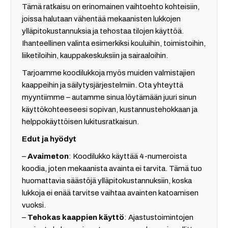
Tämä ratkaisu on erinomainen vaihtoehto kohteisiin,
joissa halutaan vähentää mekaanisten lukkojen
ylläpitokustannuksia ja tehostaa tilojen käyttöä.
Ihanteellinen valinta esimerkiksi kouluihin, toimistoihin,
liiketiloihin, kauppakeskuksiin ja sairaaloihin.
Tarjoamme koodilukkoja myös muiden valmistajien
kaappeihin ja säilytysjärjestelmiin. Ota yhteyttä
myyntiimme – autamme sinua löytämään juuri sinun
käyttökohteeseesi sopivan, kustannustehokkaan ja
helppokäyttöisen lukitusratkaisun.
Edut ja hyödyt
–
Avaimeton
: Koodilukko käyttää 4-numeroista
koodia, joten mekaanista avainta ei tarvita. Tämä tuo
huomattavia säästöjä ylläpitokustannuksiin, koska
lukkoja ei enää tarvitse vaihtaa avainten katoamisen
vuoksi.
–
Tehokas kaappien käyttö
: Ajastustoimintojen