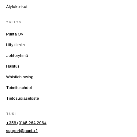
Älylokerikot
YRITYS
Punta Oy
Liity tiimiin
Johtoryhmä
Hallitus
Whistleblowing
Toimitusehdot
Tietosuojaseloste
TUKI
+358 (0)45 264 2964
support@punta.fi