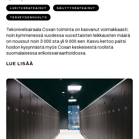
LUKITUSRATKAISUT
SÄILYTYSRATKAISUT
TERVEYDENHUOLTO
Tekonivelsairaala Coxan toiminta on kasvanut voimakkaasti:
noin kymmenessä vuodessa vuosittaisten leikkausten määrä
on noussut noin 3 000:sta yli 9 000:een. Kasvu kertoo paitsi
hoidon kysynnästä myös Coxan keskeisestä roolista
suomalaisessa erikoissairaanhoidossa.
LUE LISÄÄ