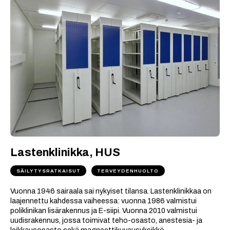
Lastenklinikka, HUS
SÄILYTYSRATKAISUT
TERVEYDENHUOLTO
Vuonna 1946 sairaala sai nykyiset tilansa. Lastenklinikkaa on
laajennettu kahdessa vaiheessa: vuonna 1986 valmistui
poliklinikan lisärakennus ja E-siipi. Vuonna 2010 valmistui
uudisrakennus, jossa toimivat teho-osasto, anestesia- ja
leikkausosasto sekä magneettikuvausyksikkö.