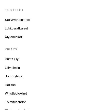
TUOTTEET
Säilytyskalusteet
Lukitusratkaisut
Älylokerikot
YRITYS
Punta Oy
Liity tiimiin
Johtoryhmä
Hallitus
Whistleblowing
Toimitusehdot