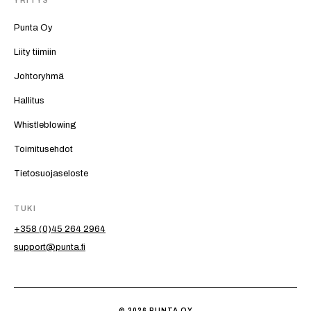
Punta Oy
Liity tiimiin
Johtoryhmä
Hallitus
Whistleblowing
Toimitusehdot
Tietosuojaseloste
TUKI
+358 (0)45 264 2964
support@punta.fi
© 2026 PUNTA OY