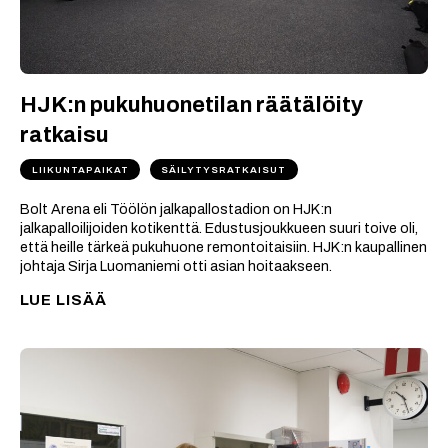
HJK:n pukuhuonetilan räätälöity
ratkaisu
LIIKUNTAPAIKAT
SÄILYTYSRATKAISUT
Bolt Arena eli Töölön jalkapallostadion on HJK:n
jalkapalloilijoiden kotikenttä. Edustusjoukkueen suuri toive oli,
että heille tärkeä pukuhuone remontoitaisiin. HJK:n kaupallinen
johtaja Sirja Luomaniemi otti asian hoitaakseen.
LUE LISÄÄ