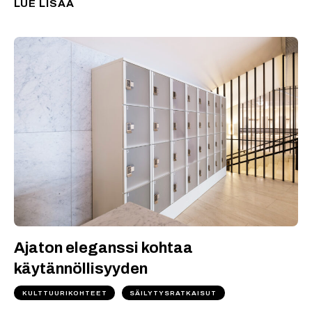
LUE LISÄÄ
Ajaton eleganssi kohtaa
käytännöllisyyden
KULTTUURIKOHTEET
SÄILYTYSRATKAISUT