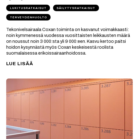
LUKITUSRATKAISUT
SÄILYTYSRATKAISUT
TERVEYDENHUOLTO
Tekonivelsairaala Coxan toiminta on kasvanut voimakkaasti:
noin kymmenessä vuodessa vuosittaisten leikkausten määrä
on noussut noin 3 000:sta yli 9 000:een. Kasvu kertoo paitsi
hoidon kysynnästä myös Coxan keskeisestä roolista
suomalaisessa erikoissairaanhoidossa.
LUE LISÄÄ