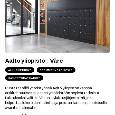
Aalto yliopisto – Väre
ÄLYLOKERIKOT
OPPIMISYMPÄRISTÖT
SÄILYTYSRATKAISUT
Punta räätälöi yhteistyössä Aalto yliopiston kanssa
arkkitehtuurisesti upeaan ympäristöön sopivat ratkaisut.
Lukitukseksi valittiin Vecos älylukitusjärjestelmä, joka
helpottaa lokeroiden hallintaa ja poistaa tarpeen perinteiselle
avaintenhallinnalle.