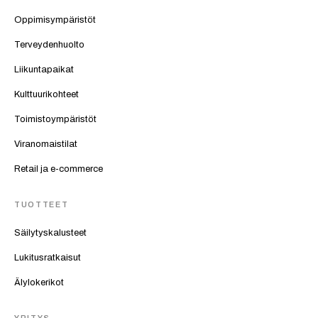
Oppimisympäristöt
Terveydenhuolto
Liikuntapaikat
Kulttuurikohteet
Toimistoympäristöt
Viranomaistilat
Retail ja e-commerce
TUOTTEET
Säilytyskalusteet
Lukitusratkaisut
Älylokerikot
YRITYS