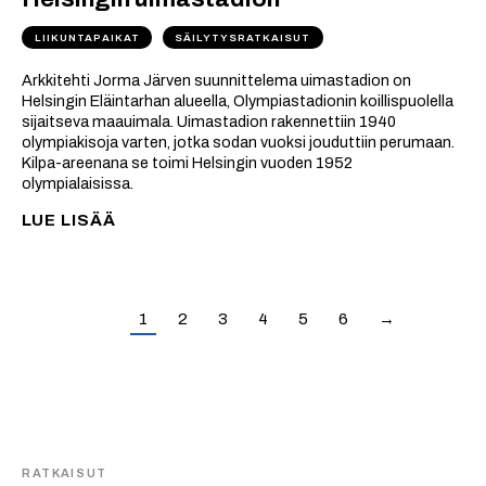
LIIKUNTAPAIKAT
SÄILYTYSRATKAISUT
Arkkitehti Jorma Järven suunnittelema uimastadion on
Helsingin Eläintarhan alueella, Olympiastadionin koillispuolella
sijaitseva maauimala. Uimastadion rakennettiin 1940
olympiakisoja varten, jotka sodan vuoksi jouduttiin perumaan.
Kilpa-areenana se toimi Helsingin vuoden 1952
olympialaisissa.
LUE LISÄÄ
1
2
3
4
5
6
→
RATKAISUT