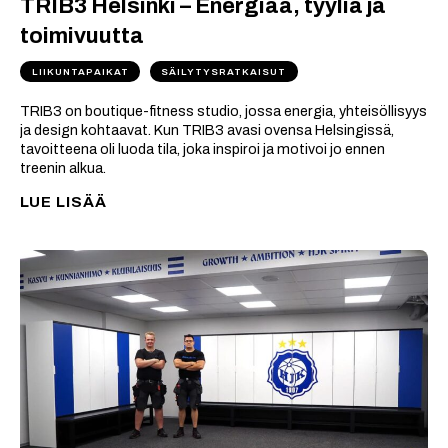
TRIB3 Helsinki – Energiaa, tyyliä ja
toimivuutta
LIIKUNTAPAIKAT
SÄILYTYSRATKAISUT
TRIB3 on boutique-fitness studio, jossa energia, yhteisöllisyys
ja design kohtaavat. Kun TRIB3 avasi ovensa Helsingissä,
tavoitteena oli luoda tila, joka inspiroi ja motivoi jo ennen
treenin alkua.
LUE LISÄÄ