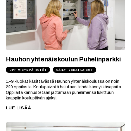
Hauhon yhtenäiskoulun Puhelinparkki
OPPIMISYMPÄRISTÖT
SÄILYTYSRATKAISUT
1.–9.-luokat käsittävässä Hauhon yhtenäiskoulussa on noin
220 oppilasta. Koulupäivistä halutaan tehdä kännykkävapaita.
Oppilaita kannustetaan jättämään puhelimensa lukittuun
kaappiin koulupäivän ajaksi.
LUE LISÄÄ