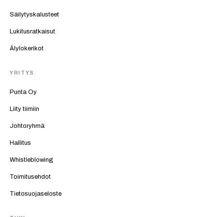
Säilytyskalusteet
Lukitusratkaisut
Älylokerikot
YRITYS
Punta Oy
Liity tiimiin
Johtoryhmä
Hallitus
Whistleblowing
Toimitusehdot
Tietosuojaseloste