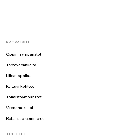
RATKAISUT
Oppimisympäristöt
Terveydenhuolto
Liikuntapaikat
Kulttuurikohteet
Toimistoympäristöt
Viranomaistilat
Retail ja e-commerce
TUOTTEET