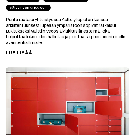
SÄILYTYSRATKAISUT
Punta räätälöi yhteistyössä Aalto yliopiston kanssa
arkkitehtuurisesti upeaan ympäristöön sopivat ratkaisut.
Lukitukseksi valittiin Vecos älylukitusjärjestelmä, joka
helpottaa lokeroiden hallintaa ja poistaa tarpeen perinteiselle
avaintenhallinnalle.
LUE LISÄÄ