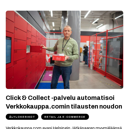
Click & Collect -palvelu automatisoi
Verkkokauppa.comin tilausten noudon
ÄLYLOKERIKOT
RETAIL JA E-COMMERCE
Verkkokauppa.com avasi Helsingin Jätkäsaaren myymäläänsä