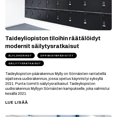
Taideyliopiston tiloihin räätälöidyt
modernit säilytysratkaisut
ÄLYLOKERIKOT
OPPIMISYMPÄRISTÖT
SÄILYTYSRATKAISUT
Taideyliopiston päärakennus Mylly on Sörnäisten rantatiellä
sijaitseva uudisrakennus, jossa opetus käynnistyi syksyllä
2021. Punta toimitti säilytysratkaisut Taideyliopiston
uudisrakennus Myllyyn Sörnäisten kampukselle, joka valmistui
kesällä 2021.
LUE LISÄÄ