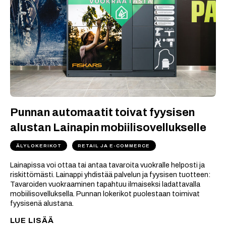
Punnan automaatit toivat fyysisen
alustan Lainapin mobiilisovellukselle
ÄLYLOKERIKOT
RETAIL JA E-COMMERCE
Lainapissa voi ottaa tai antaa tavaroita vuokralle helposti ja
riskittömästi. Lainappi yhdistää palvelun ja fyysisen tuotteen:
Tavaroiden vuokraaminen tapahtuu ilmaiseksi ladattavalla
mobiilisovelluksella. Punnan lokerikot puolestaan toimivat
fyysisenä alustana.
LUE LISÄÄ