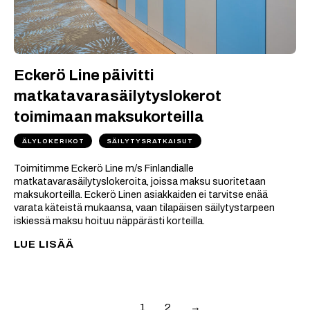
Eckerö Line päivitti
matkatavarasäilytyslokerot
toimimaan maksukorteilla
ÄLYLOKERIKOT
SÄILYTYSRATKAISUT
Toimitimme Eckerö Line m/s Finlandialle
matkatavarasäilytyslokeroita, joissa maksu suoritetaan
maksukorteilla. Eckerö Linen asiakkaiden ei tarvitse enää
varata käteistä mukaansa, vaan tilapäisen säilytystarpeen
iskiessä maksu hoituu näppärästi korteilla.
LUE LISÄÄ
1
2
→