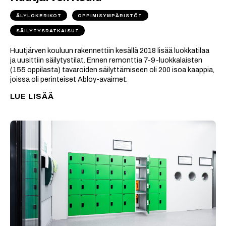
ÄLYLOKERIKOT
OPPIMISYMPÄRISTÖT
SÄILYTYSRATKAISUT
Huutjärven kouluun rakennettiin kesällä 2018 lisää luokkatilaa
ja uusittiin säilytystilat. Ennen remonttia 7-9-luokkalaisten
(155 oppilasta) tavaroiden säilyttämiseen oli 200 isoa kaappia,
joissa oli perinteiset Abloy-avaimet.
LUE LISÄÄ