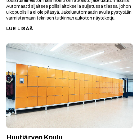
todistusaineiston hallinnointi on ratkaistu jakeluautomaatilla.
Automaatti sijaitsee poliisilaitoksella suljetussa tilassa, johon
ulkopuolisilla ei ole pääsyä. Jakeluautomaatin avulla pystytään
varmistamaan teknisen tutkinnan aukoton näyteketju.
LUE LISÄÄ
Huutjärven Koulu